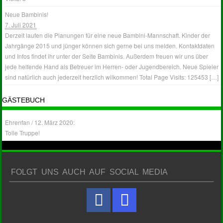
Neue Bambinis!
7. Juli 2021
Derzeit laufen die Planungen für eine neue Bambini-Mannschaft. Kinder der
Jahrgänge 2015 und jünger können sich gerne bei uns melden. Kontaktdaten
und Infos findet ihr unter der Seite Bambinis. Außerdem freuen wir uns über
jede helfende Hand als Betreuer im Herren- oder Jugendbereich. Neue Spieler
sind natürlich auch jederzeit herzlich wilkommen! Total Page Visits: 125453 […]
GÄSTEBUCH
Ehrenfan
/
12. März 2020
:
Tolle Truppe!
FOLGT UNS AUCH AUF SOCIAL MEDIA